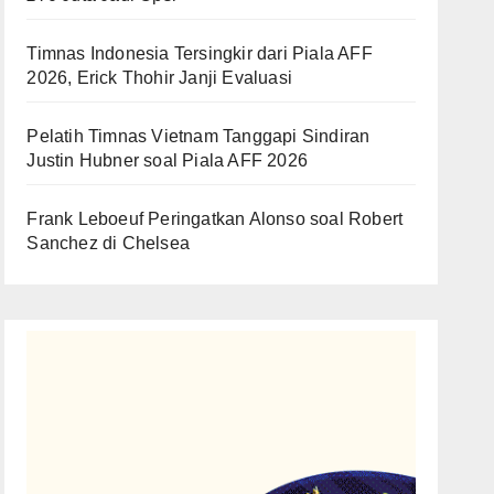
Timnas Indonesia Tersingkir dari Piala AFF
2026, Erick Thohir Janji Evaluasi
Pelatih Timnas Vietnam Tanggapi Sindiran
Justin Hubner soal Piala AFF 2026
Frank Leboeuf Peringatkan Alonso soal Robert
Sanchez di Chelsea