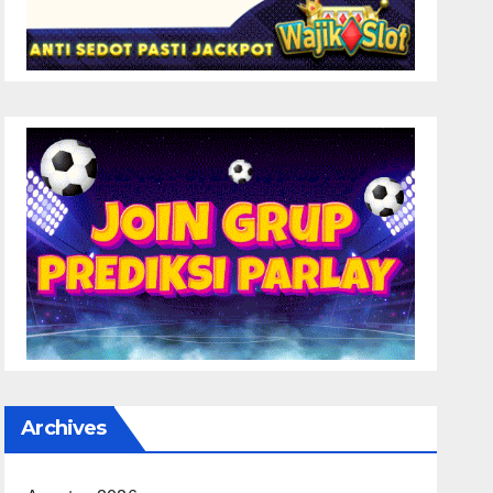
Archives