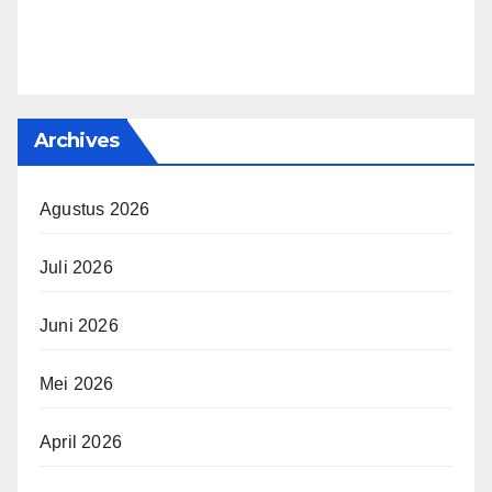
Archives
Agustus 2026
Juli 2026
Juni 2026
Mei 2026
April 2026