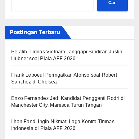
Cari
Postingan Terbaru
Pelatih Timnas Vietnam Tanggapi Sindiran Justin
Hubner soal Piala AFF 2026
Frank Leboeuf Peringatkan Alonso soal Robert
Sanchez di Chelsea
Enzo Fernandez Jadi Kandidat Pengganti Rodri di
Manchester City, Maresca Turun Tangan
Ilhan Fandi Ingin Nikmati Laga Kontra Timnas
Indonesia di Piala AFF 2026