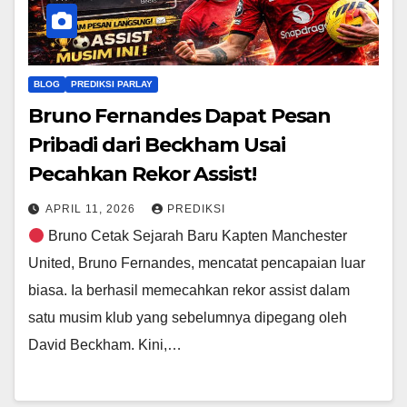
BLOG
PREDIKSI PARLAY
Bruno Fernandes Dapat Pesan
Pribadi dari Beckham Usai
Pecahkan Rekor Assist!
APRIL 11, 2026
PREDIKSI
Bruno Cetak Sejarah Baru Kapten Manchester
United, Bruno Fernandes, mencatat pencapaian luar
biasa. Ia berhasil memecahkan rekor assist dalam
satu musim klub yang sebelumnya dipegang oleh
David Beckham. Kini,…