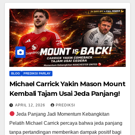
BLOG
PREDIKSI PARLAY
Michael Carrick Yakin Mason Mount
Kembali Tajam Usai Jeda Panjang!
APRIL 12, 2026
PREDIKSI
Jeda Panjang Jadi Momentum Kebangkitan
Pelatih Michael Carrick percaya bahwa jeda panjang
tanpa pertandingan memberikan dampak positif bagi