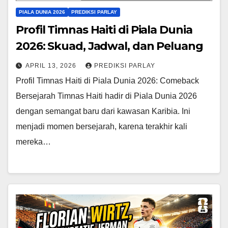
PIALA DUNIA 2026
PREDIKSI PARLAY
Profil Timnas Haiti di Piala Dunia
2026: Skuad, Jadwal, dan Peluang
APRIL 13, 2026
PREDIKSI PARLAY
Profil Timnas Haiti di Piala Dunia 2026: Comeback
Bersejarah Timnas Haiti hadir di Piala Dunia 2026
dengan semangat baru dari kawasan Karibia. Ini
menjadi momen bersejarah, karena terakhir kali
mereka…