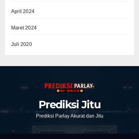
April 2024
Maret 2024
Juli 2020
Prediksi Jitu
Prediksi Parlay Akurat dan Jitu