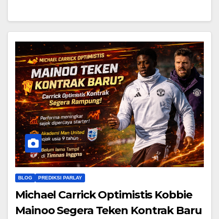
BLOG
PREDIKSI PARLAY
Michael Carrick Optimistis Kobbie
Mainoo Segera Teken Kontrak Baru