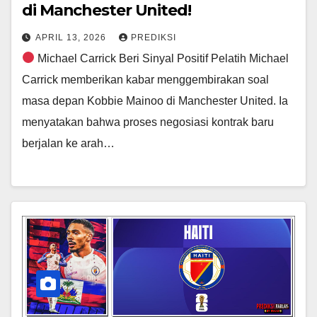
di Manchester United!
APRIL 13, 2026
PREDIKSI
Michael Carrick Beri Sinyal Positif Pelatih Michael
Carrick memberikan kabar menggembirakan soal
masa depan Kobbie Mainoo di Manchester United. Ia
menyatakan bahwa proses negosiasi kontrak baru
berjalan ke arah…