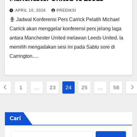
APRIL 10, 2026
PREDIKSI
Jadwal Konferensi Pers Carrick Pelatih Michael
Carrick akan menggelar konferensi pers jelang laga
antara Manchester United melawan Leeds United. Ia
memilih mengadakan sesi ini pada Sabtu sore di
Carrington.…
1
…
23
24
25
…
58
Cari