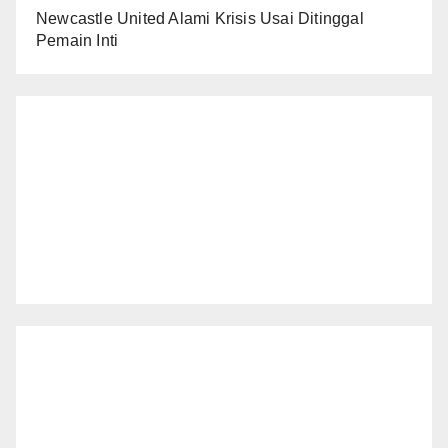
Newcastle United Alami Krisis Usai Ditinggal
Pemain Inti