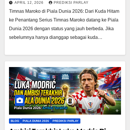
APRIL 12, 2026
PREDIKSI PARLAY
Timnas Maroko di Piala Dunia 2026: Dari Kuda Hitam
ke Penantang Serius Timnas Maroko datang ke Piala
Dunia 2026 dengan status yang jauh berbeda. Jika
sebelumnya hanya dianggap sebagai kuda…
BLOG
PIALA DUNIA 2026
PREDIKSI PARLAY