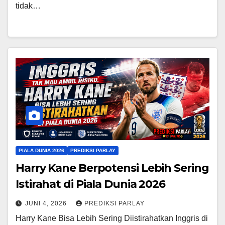
tidak…
PIALA DUNIA 2026
PREDIKSI PARLAY
Harry Kane Berpotensi Lebih Sering
Istirahat di Piala Dunia 2026
JUNI 4, 2026
PREDIKSI PARLAY
Harry Kane Bisa Lebih Sering Diistirahatkan Inggris di