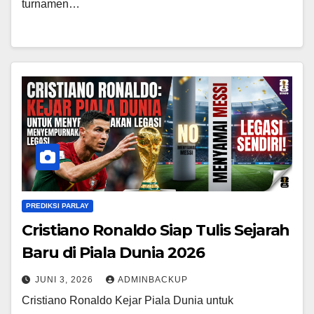
turnamen…
PREDIKSI PARLAY
Cristiano Ronaldo Siap Tulis Sejarah
Baru di Piala Dunia 2026
JUNI 3, 2026
ADMINBACKUP
Cristiano Ronaldo Kejar Piala Dunia untuk