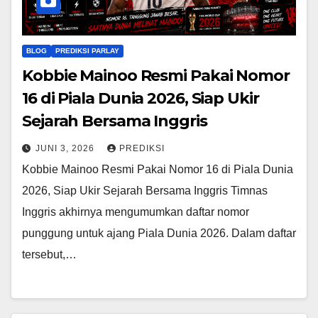
BLOG
PREDIKSI PARLAY
Kobbie Mainoo Resmi Pakai Nomor
16 di Piala Dunia 2026, Siap Ukir
Sejarah Bersama Inggris
JUNI 3, 2026
PREDIKSI
Kobbie Mainoo Resmi Pakai Nomor 16 di Piala Dunia
2026, Siap Ukir Sejarah Bersama Inggris Timnas
Inggris akhirnya mengumumkan daftar nomor
punggung untuk ajang Piala Dunia 2026. Dalam daftar
tersebut,…