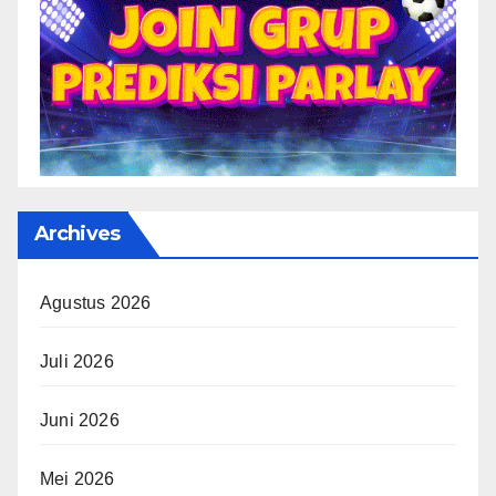
Archives
Agustus 2026
Juli 2026
Juni 2026
Mei 2026