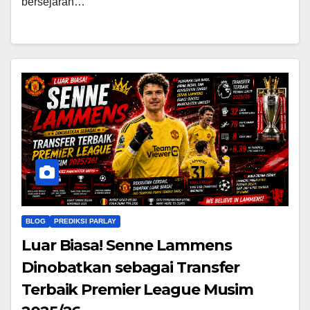
bersejarah…
BLOG
PREDIKSI PARLAY
Luar Biasa! Senne Lammens
Dinobatkan sebagai Transfer
Terbaik Premier League Musim