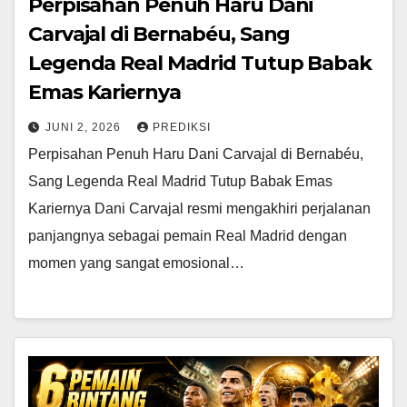
Perpisahan Penuh Haru Dani
Carvajal di Bernabéu, Sang
Legenda Real Madrid Tutup Babak
Emas Kariernya
JUNI 2, 2026
PREDIKSI
Perpisahan Penuh Haru Dani Carvajal di Bernabéu,
Sang Legenda Real Madrid Tutup Babak Emas
Kariernya Dani Carvajal resmi mengakhiri perjalanan
panjangnya sebagai pemain Real Madrid dengan
momen yang sangat emosional…