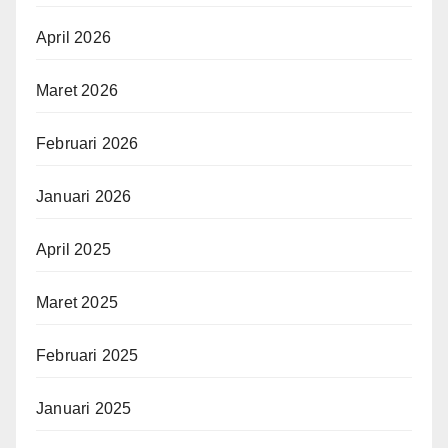
April 2026
Maret 2026
Februari 2026
Januari 2026
April 2025
Maret 2025
Februari 2025
Januari 2025