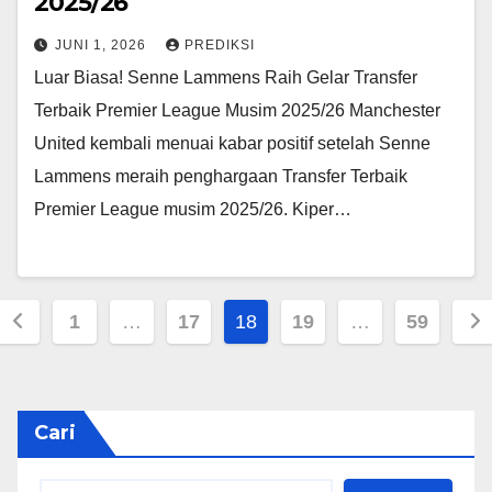
2025/26
JUNI 1, 2026
PREDIKSI
Luar Biasa! Senne Lammens Raih Gelar Transfer
Terbaik Premier League Musim 2025/26 Manchester
United kembali menuai kabar positif setelah Senne
Lammens meraih penghargaan Transfer Terbaik
Premier League musim 2025/26. Kiper…
1
…
17
18
19
…
59
Cari