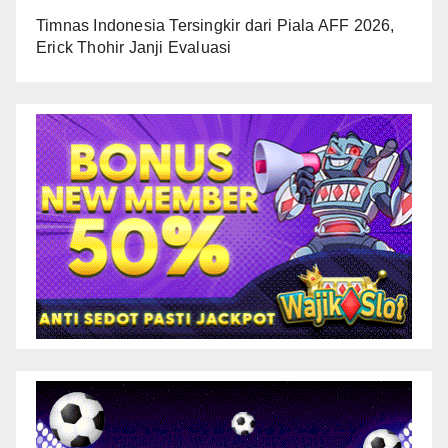
Timnas Indonesia Tersingkir dari Piala AFF 2026,
Erick Thohir Janji Evaluasi